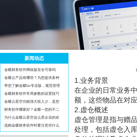
新闻动态
·
金蝶财务软件网络版安全可靠吗
·
金蝶云产品有哪些？为您提供多种
1.业务背景
·
带您了解金蝶kis专业版，规范管理
在企业的日常业务
·
金蝶财务软件常用参数的设置技巧
额，这些物品在对
·
金蝶云星空功能强大投入少，是您
2.虚仓概述
·
财务软件哪家好？金蝶一您的不二
·
为什么金蝶云星空这么受企业的欢
虚仓管理是指与赠
·
选购金蝶财务软件时要注意些什么
处理，包括虚仓入